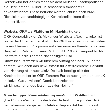
Derzeit wird bei jährlich mehr als acht Millionen Essensportionen
die Herkunft der Ei- und Fleischspeisen transparent
gekennzeichnet. Diese Betriebe werden jährlich nach AMA-
Richtlinien von unabhängigen Kontrollstellen kontrolliert
und zertifiziert.
Wrabetz: ORF als Plattform für Nachhaltigkeit
ORF-Generaldirektor Dr. Alexander Wrabetz: „Nachhaltigkeit ist
fest in der Unternehmenskultur des ORF verankert und wir bilden
dieses Thema im Programm auf allen unseren Kanälen ab – zum
Beispiel im Rahmen unserer MUTTER ERDE-Schwerpunkte. Als
Plattform für die Themen Nachhaltigkeit und
Umweltschutz werden wir unserem Auftrag seit bald 15 Jahren
gerecht. Wir leben das Bewusstsein für österreichische Herkunft
von Nahrung aber auch aktiv. Deshalb beteiligt sich der
Kantinenbetreiber im ORF-Zentrum Eurest auch gerne an der LK-
Initiative ‚Gut zu wissen‘. Damit kennzeichnen
wir klimaschonendes Essen aus der Heimat.“
Moosbrugger: Kennzeichnung ermöglicht Wahlfreiheit
„Die Corona-Zeit hat uns die hohe Bedeutung regionaler Herkunft
bei Lebensmitteln gezeigt. Gelebte Regionalität beim Einkauf
sichert Wertschöpfung und Zukunft unserer Höfe und schafft