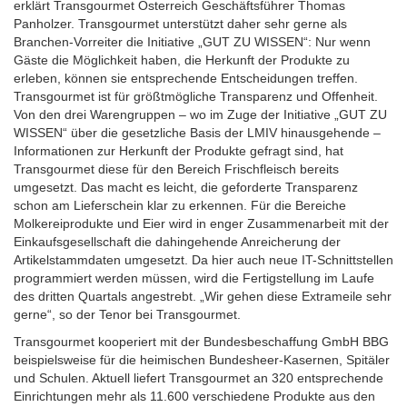
erklärt Transgourmet Österreich Geschäftsführer Thomas
Panholzer. Transgourmet unterstützt daher sehr gerne als
Branchen-Vorreiter die Initiative „GUT ZU WISSEN“: Nur wenn
Gäste die Möglichkeit haben, die Herkunft der Produkte zu
erleben, können sie entsprechende Entscheidungen treffen.
Transgourmet ist für größtmögliche Transparenz und Offenheit.
Von den drei Warengruppen – wo im Zuge der Initiative „GUT ZU
WISSEN“ über die gesetzliche Basis der LMIV hinausgehende –
Informationen zur Herkunft der Produkte gefragt sind, hat
Transgourmet diese für den Bereich Frischfleisch bereits
umgesetzt. Das macht es leicht, die geforderte Transparenz
schon am Lieferschein klar zu erkennen. Für die Bereiche
Molkereiprodukte und Eier wird in enger Zusammenarbeit mit der
Einkaufsgesellschaft die dahingehende Anreicherung der
Artikelstammdaten umgesetzt. Da hier auch neue IT-Schnittstellen
programmiert werden müssen, wird die Fertigstellung im Laufe
des dritten Quartals angestrebt. „Wir gehen diese Extrameile sehr
gerne“, so der Tenor bei Transgourmet.
Transgourmet kooperiert mit der Bundesbeschaffung GmbH BBG
beispielsweise für die heimischen Bundesheer-Kasernen, Spitäler
und Schulen. Aktuell liefert Transgourmet an 320 entsprechende
Einrichtungen mehr als 11.600 verschiedene Produkte aus den