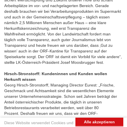
Arbeitsplätze im vor- und nachgelagerten Bereich. Gerade
deshalb brauchen wir bei Verarbeitungsprodukten im Supermarkt
und auch in der Gemeinschaftsverpflegung – täglich essen
nämlich 2,5 Millionen Menschen außer Haus – eine klare
Herkunftskennzeichnung, weil erst Transparenz die
Wahlfreiheit ermöglicht. Von der Landwirtschaft fordert man
täglich volle Transparenz, auch guter Journalismus lebt von
Transparenz und heute freuen wir uns darüber, dass ‚Gut zu
wissen‘ auch in der ORF-Kantine für Transparenz auf der
Speisekarte sorgt. Der ORF ist damit ein Vorbild für viele andere“,
stellte LK-Österreich-Präsident Josef Moosbrugger fest.
Hirsch-Stronstorff: Kundeninnen und Kunden wollen
Herkunft wissen
Georg Hirsch-Stronstorff, Managing Director Eurest: „Frische,
Geschmack und Achtsamkeit sind die wesentlichen Elemente
unserer Unternehmensstrategie. Schon seit Jahren beträgt der
Anteil österreichischer Produkte, die täglich in unseren
Betriebsrestaurants verarbeitet werden, weit über 80
Prozent. Deshalb freuen wir uns, dass wir den ORF-
Mitarbeiterinnen und -Mitarbeitern nun Zutaten
Alle akzeptieren
Diese Website verwendet Cookies und
besser ausschildern können. Wo Konsumentinnen und