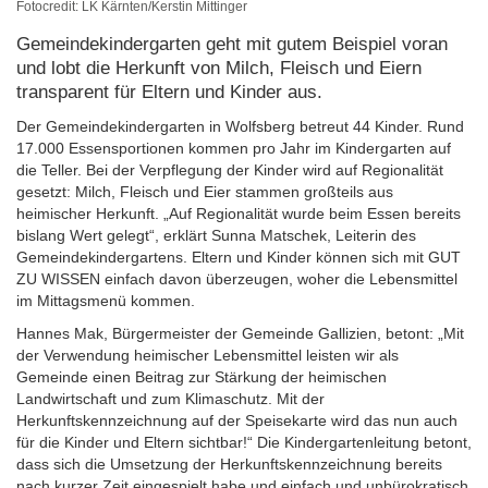
Fotocredit: LK Kärnten/Kerstin Mittinger
Gemeindekindergarten geht mit gutem Beispiel voran
und lobt die Herkunft von Milch, Fleisch und Eiern
transparent für Eltern und Kinder aus.
Der Gemeindekindergarten in Wolfsberg betreut 44 Kinder. Rund
17.000 Essensportionen kommen pro Jahr im Kindergarten auf
die Teller. Bei der Verpflegung der Kinder wird auf Regionalität
gesetzt: Milch, Fleisch und Eier stammen großteils aus
heimischer Herkunft. „Auf Regionalität wurde beim Essen bereits
bislang Wert gelegt“, erklärt Sunna Matschek, Leiterin des
Gemeindekindergartens. Eltern und Kinder können sich mit GUT
ZU WISSEN einfach davon überzeugen, woher die Lebensmittel
im Mittagsmenü kommen.
Hannes Mak, Bürgermeister der Gemeinde Gallizien, betont: „Mit
der Verwendung heimischer Lebensmittel leisten wir als
Gemeinde einen Beitrag zur Stärkung der heimischen
Landwirtschaft und zum Klimaschutz. Mit der
Herkunftskennzeichnung auf der Speisekarte wird das nun auch
für die Kinder und Eltern sichtbar!“ Die Kindergartenleitung betont,
dass sich die Umsetzung der Herkunftskennzeichnung bereits
nach kurzer Zeit eingespielt habe und einfach und unbürokratisch