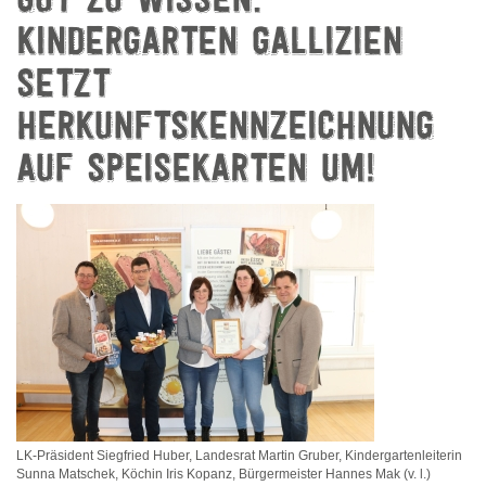
GUT ZU WISSEN:
KINDERGARTEN GALLIZIEN
SETZT
HERKUNFTSKENNZEICHNUNG
AUF SPEISEKARTEN UM!
LK-Präsident Siegfried Huber, Landesrat Martin Gruber, Kindergartenleiterin
Sunna Matschek, Köchin Iris Kopanz, Bürgermeister Hannes Mak (v. l.)