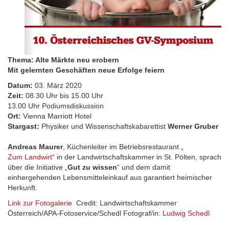
Thema: Alte Märkte neu erobern
Mit gelernten Geschäften neue Erfolge feiern
Datum:
03. März 2020
Zeit:
08.30 Uhr bis 15.00 Uhr
13.00 Uhr Podiumsdiskussion
Ort:
Vienna Marriott Hotel
Stargast:
Physiker und Wissenschaftskabarettist
Werner Gruber
Andreas Maurer
, Küchenleiter im Betriebsrestaurant „
Zum Landwirt
“ in der Landwirtschaftskammer in St. Pölten, sprach
über die Initiative „
Gut zu wissen
“ und dem damit
einhergehenden Lebensmitteleinkauf aus garantiert heimischer
Herkunft.
Link zur Fotogalerie
Credit: Landwirtschaftskammer
Österreich/APA-Fotoservice/Schedl Fotograf/in:
Ludwig Schedl